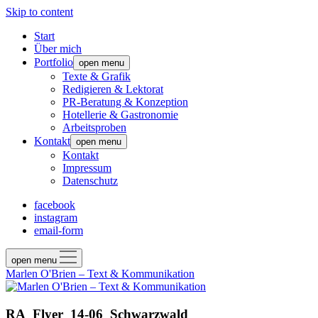
Skip to content
Start
Über mich
Portfolio
open menu
Texte & Grafik
Redigieren & Lektorat
PR-Beratung & Konzeption
Hotellerie & Gastronomie
Arbeitsproben
Kontakt
open menu
Kontakt
Impressum
Datenschutz
facebook
instagram
email-form
open menu
Marlen O'Brien – Text & Kommunikation
RA_Flyer_14-06_Schwarzwald