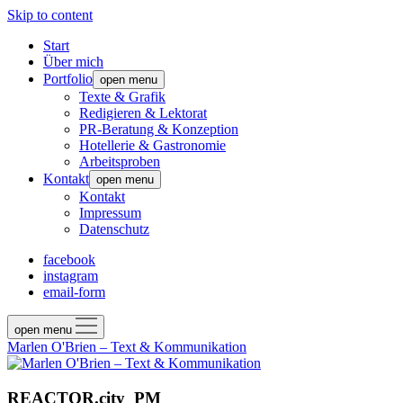
Skip to content
Start
Über mich
Portfolio
open menu
Texte & Grafik
Redigieren & Lektorat
PR-Beratung & Konzeption
Hotellerie & Gastronomie
Arbeitsproben
Kontakt
open menu
Kontakt
Impressum
Datenschutz
facebook
instagram
email-form
open menu
Marlen O'Brien – Text & Kommunikation
REACTOR.city_PM