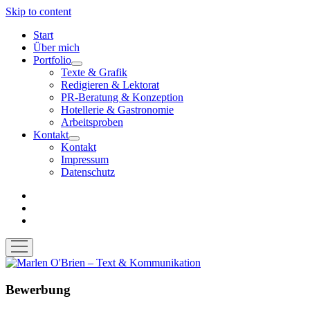
Skip to content
Start
Über mich
Portfolio
open
Texte & Grafik
menu
Redigieren & Lektorat
PR-Beratung & Konzeption
Hotellerie & Gastronomie
Arbeitsproben
Kontakt
open
Kontakt
menu
Impressum
Datenschutz
facebook
instagram
email-
form
open
menu
Marlen
O'Brien
–
Bewerbung
Text