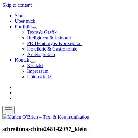
Skip to content
Start
Über mich
Portfolio
open
Texte & Grafik
menu
Redigieren & Lektorat
PR-Beratung & Konzeption
Hotellerie & Gastronomie
Arbeitsproben
Kontakt
open
Kontakt
menu
Impressum
Datenschutz
facebook
instagram
email-
form
open
menu
Marlen
O'Brien
–
schreibmaschine248142097_klein
Text