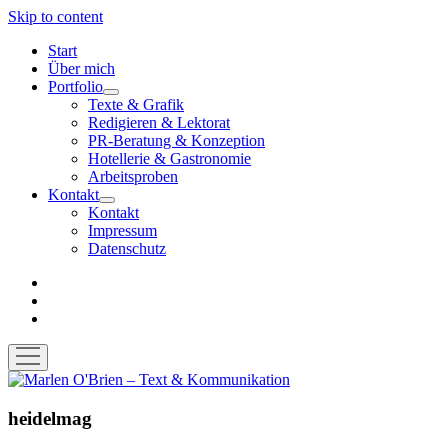
Skip to content
Start
Über mich
Portfolio
open
Texte & Grafik
menu
Redigieren & Lektorat
PR-Beratung & Konzeption
Hotellerie & Gastronomie
Arbeitsproben
Kontakt
open
Kontakt
menu
Impressum
Datenschutz
facebook
instagram
email-
form
open
menu
Marlen
O'Brien
–
heidelmag
Text