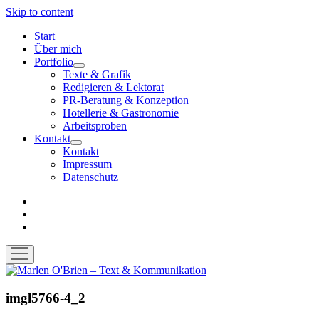
Skip to content
Start
Über mich
Portfolio
open
Texte & Grafik
menu
Redigieren & Lektorat
PR-Beratung & Konzeption
Hotellerie & Gastronomie
Arbeitsproben
Kontakt
open
Kontakt
menu
Impressum
Datenschutz
facebook
instagram
email-
form
open
menu
Marlen
O'Brien
–
imgl5766-4_2
Text