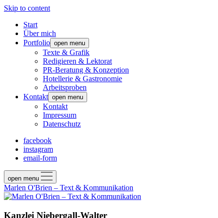
Skip to content
Start
Über mich
Portfolio
open menu
Texte & Grafik
Redigieren & Lektorat
PR-Beratung & Konzeption
Hotellerie & Gastronomie
Arbeitsproben
Kontakt
open menu
Kontakt
Impressum
Datenschutz
facebook
instagram
email-form
open menu
Marlen O'Brien – Text & Kommunikation
Kanzlei Niebergall-Walter